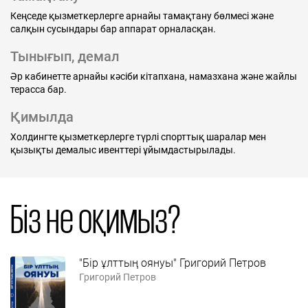
Кеңседе қызметкерлерге арнайы тамақтану бөлмесі және
салқын сусындары бар аппарат орналасқан.
Тынығып, демал
Әр кабинетте арнайы кәсіби кітапхана, намазхана және жайлы
терасса бар.
Қимылда
Холдингте қызметкерлерге түрлі спорттық шаралар мен
қызықты демалыс ивенттері ұйымдастырылады.
Біз не оқимыз?
"Бір ұлттың оянуы" Григорий Петров
Григорий Петров