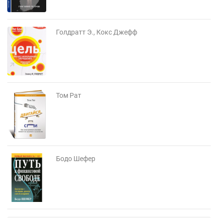
Голдратт Э., Кокс Джефф
Том Рат
Бодо Шефер