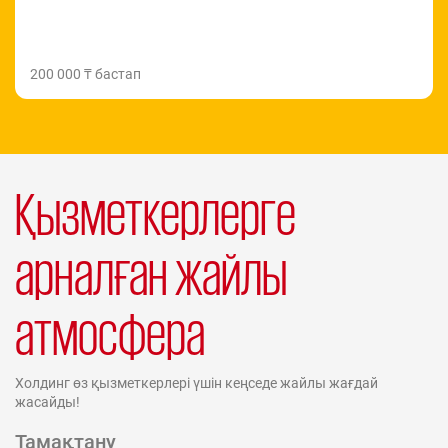
200 000 ₸ бастап
Қызметкерлерге
арналған жайлы
атмосфера
Холдинг өз қызметкерлері үшін кеңседе жайлы жағдай
жасайды!
Тамақтану