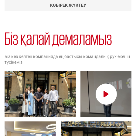
КӨБІРЕК ЖҮКТЕУ
Біз қалай демаламыз
Біз кез келген компанияда ең бастысы командалық рух екенін
түсінеміз